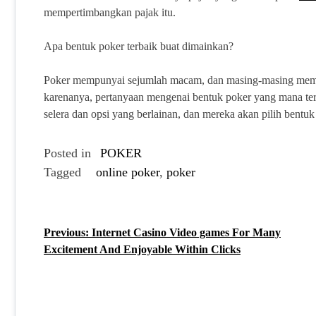
mempertimbangkan pajak itu.
Apa bentuk poker terbaik buat dimainkan?
Poker mempunyai sejumlah macam, dan masing-masing mempu
karenanya, pertanyaan mengenai bentuk poker yang mana ter
selera dan opsi yang berlainan, dan mereka akan pilih bentu
Posted in
POKER
Tagged
online poker
,
poker
Previous:
Internet Casino Video games For Many
P
Excitement And Enjoyable Within Clicks
o
s
t