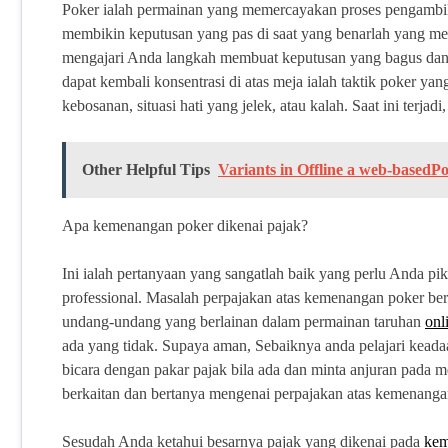
Poker ialah permainan yang memercayakan proses pengambilan
membikin keputusan yang pas di saat yang benarlah yang me
mengajari Anda langkah membuat keputusan yang bagus dan 
dapat kembali konsentrasi di atas meja ialah taktik poker ya
kebosanan, situasi hati yang jelek, atau kalah. Saat ini terja
Other Helpful Tips
Variants in Offline a web-basedP
Apa kemenangan poker dikenai pajak?
Ini ialah pertanyaan yang sangatlah baik yang perlu Anda pi
professional. Masalah perpajakan atas kemenangan poker berva
undang-undang yang berlainan dalam permainan taruhan
onl
ada yang tidak. Supaya aman, Sebaiknya anda pelajari keada
bicara dengan pakar pajak bila ada dan minta anjuran pada 
berkaitan dan bertanya mengenai perpajakan atas kemenangan
Sesudah Anda ketahui besarnya pajak yang dikenai pada
kem