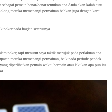
nda sebagai pemain benar-benar tentukan apa Anda akan kalah atau
nolong mereka memenangi permainan bahkan juga dengan kartu
ik poker pada bagian seterusnya.
alam poker, tapi menurut saya taktik merujuk pada perlakuan apa
empatan mereka memenangi permainan, baik pada periode pendek
yang diperlihatkan pemain waktu bermain atau lakukan apa pun itu
ka.